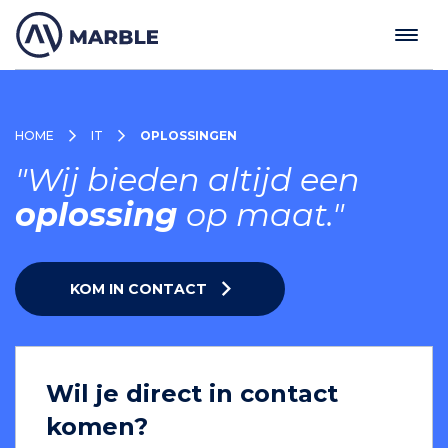
HOME
IT
OPLOSSINGEN
"Wij bieden altijd een
oplossing
op maat."
KOM IN CONTACT
Wil je direct in contact
komen?