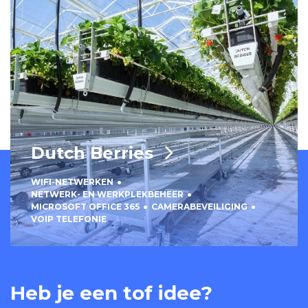
Dutch Berries
WIFI-NETWERKEN
NETWERK- EN WERKPLEKBEHEER
MICROSOFT OFFICE 365
CAMERABEVEILIGING
VOIP TELEFONIE
Heb je een tof idee?