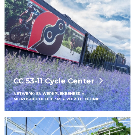
CC 53-11 Cycle Center
NETWERK- EN WERKPLEKBEHEER
MICROSOFT OFFICE 365
VOIP TELEFONIE