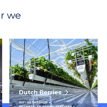
r we
Dutch Berries
WIFI-NETWERKEN
NETWERK- EN WERKPLEKBEHEER