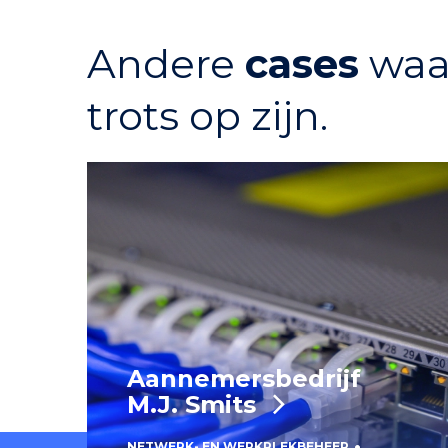
Andere
cases
waa
trots op zijn.
Aannemersbedrijf
M.J. Smits
NETWERK- EN WERKPLEKBEHEER