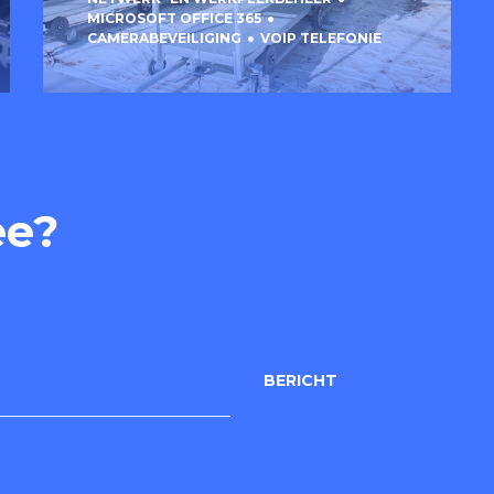
MICROSOFT OFFICE 365
CAMERABEVEILIGING
VOIP TELEFONIE
ee?
BERICHT