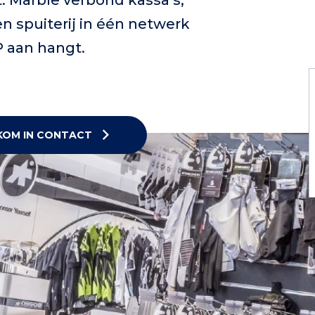
. Marble verbond kassa’s,
 spuiterij in één netwerk
P aan hangt.
KOM IN CONTACT