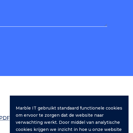
Marble IT gebruikt standaard functionele cookies
om ervoor te zorgen dat de website naar
PDF)
IT
verwachting werkt. Door middel van analytische
Development
cookies krijgen we inzicht in hoe u onze website