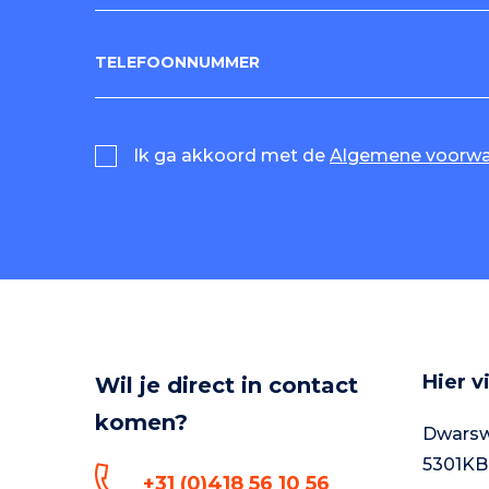
TELEFOONNUMMER
Ik ga akkoord met de
Algemene voorwa
Hier v
Wil je direct in contact
komen?
Dwarsw
5301KB
+31 (0)418 56 10 56