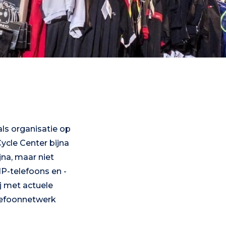
 als organisatie op
ycle Center bijna
jna, maar niet
P-telefoons en -
j met actuele
lefoonnetwerk