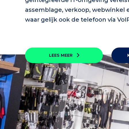
geïntegreerde IT-omgeving vereist
assemblage, verkoop, webwinkel en
waar gelijk ook de telefoon via VoI
LEES MEER