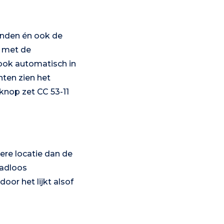
bonden én ook de
t met de
ook automatisch in
nten zien het
knop zet CC 53-11
dere locatie dan de
aadloos
or het lijkt alsof